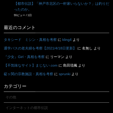
【都市伝説】「神戸市北区の一軒家いらないか？」は釣りだ
ったのか。
55ビュー / 1日
最近のコメント
タキシード ミシン・真相を考察
に
kling4
より
通学バスの老夫婦を考察【2021/4/18日更新】
に
名無し
より
『少女』Girl・真相を考察
に
リーマン
より
【不気味なサイト】まじない.com
に
島田琉楓
より
碇ヶ関の宗教施設・真相を考察
に
sprunki
より
カテゴリー
その他
インターネットの都市伝説