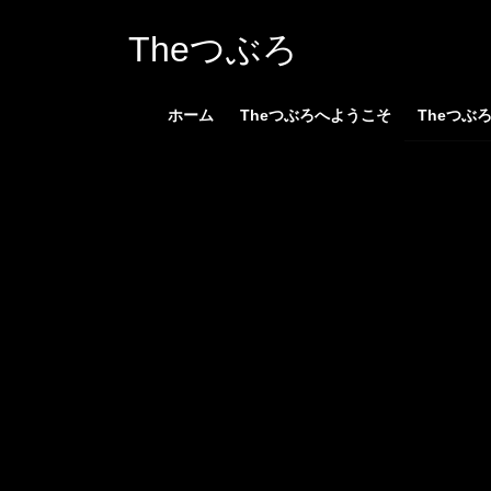
コ
ナ
ン
ビ
Theつぶろ
テ
ゲ
ン
ー
ホーム
Theつぶろへようこそ
Theつぶ
ツ
シ
へ
ョ
ス
ン
キ
に
ッ
移
プ
動