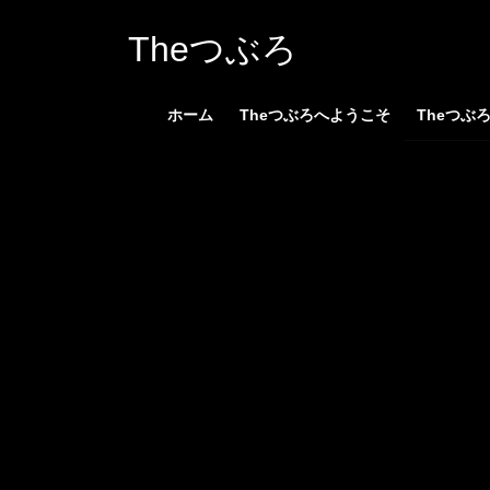
コ
ナ
ン
ビ
Theつぶろ
テ
ゲ
ン
ー
ホーム
Theつぶろへようこそ
Theつぶ
ツ
シ
へ
ョ
ス
ン
キ
に
ッ
移
プ
動