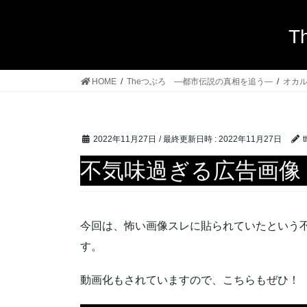
T
HOME
Theつぶろ ―都市伝説の真相を追う―
オカ
2022年11月27日
/ 最終更新日時 :
2022年11月27日
t
不気味過ぎる広告画像
今回は、怖い画像スレに貼られていたという
す。
動画化もされていますので、こちらもぜひ！