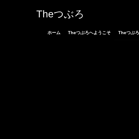
コ
ナ
ン
ビ
Theつぶろ
テ
ゲ
ン
ー
ホーム
Theつぶろへようこそ
Theつぶ
ツ
シ
へ
ョ
ス
ン
キ
に
ッ
移
プ
動