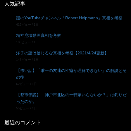
人気記事
謎のYouTubeチャンネル「Robert Helpmann」真相を考察
419ビュー / 1日
精神崩壊動画真相を考察
180ビュー / 1日
洋子の話は信じるな真相を考察【2021/4/24更新】
147ビュー / 1日
【怖い話】「唯一の友達の性癖が理解できない」の解説とそ
の後
62ビュー / 1日
【都市伝説】「神戸市北区の一軒家いらないか？」は釣りだ
ったのか。
55ビュー / 1日
最近のコメント