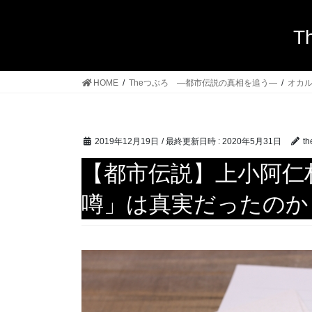
T
HOME
Theつぶろ ―都市伝説の真相を追う―
オカ
2019年12月19日
/ 最終更新日時 :
2020年5月31日
th
【都市伝説】上小阿仁
噂」は真実だったのか