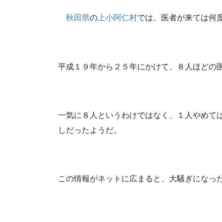
秋田県
の
上小阿仁村
では、医者が来ては何
平成１９年から２５年にかけて、８人ほどの
一気に８人というわけではなく、１人やめて
しだったようだ。
この情報がネットに広まると、大騒ぎになっ