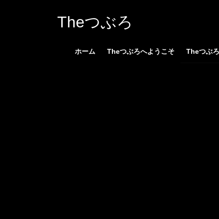
コ
ナ
ン
ビ
Theつぶろ
テ
ゲ
ン
ー
ホーム
Theつぶろへようこそ
Theつぶ
ツ
シ
へ
ョ
ス
ン
キ
に
ッ
移
プ
動