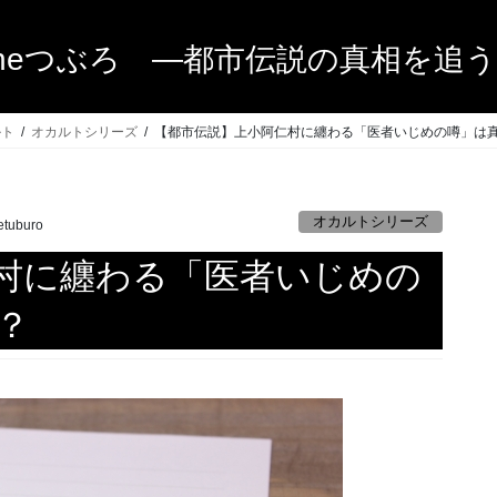
heつぶろ ―都市伝説の真相を追
ルト
オカルトシリーズ
【都市伝説】上小阿仁村に纏わる「医者いじめの噂」は
オカルトシリーズ
etuburo
村に纏わる「医者いじめの
？