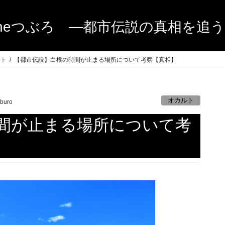
heつぶろ ―都市伝説の真相を追
ルト
【都市伝説】白根の時間が止まる場所について考察【真相】
オカルト
uburo
間が止まる場所について考