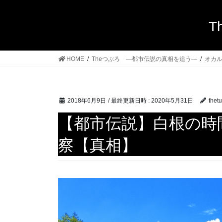
T
HOME
Theつぶろ ―都市伝説の真相を追う―
オカ
2018年6月9日
/ 最終更新日時 :
2020年5月31日
thet
【都市伝説】白根の時
察【真相】