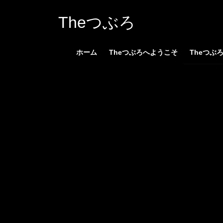
コ
ナ
ン
ビ
Theつぶろ
テ
ゲ
ン
ー
ホーム
Theつぶろへようこそ
Theつぶ
ツ
シ
へ
ョ
ス
ン
キ
に
ッ
移
プ
動